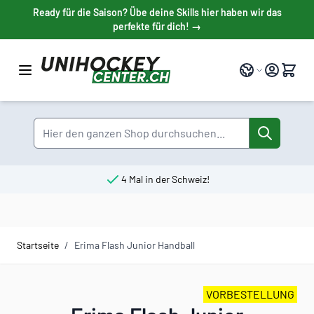
Direkt zum Inhalt
Ready für die Saison? Übe deine Skills hier haben wir das
perfekte für dich! →
Sprache
Suche
4 Mal in der Schweiz!
Startseite
/
Erima Flash Junior Handball
VORBESTELLUNG