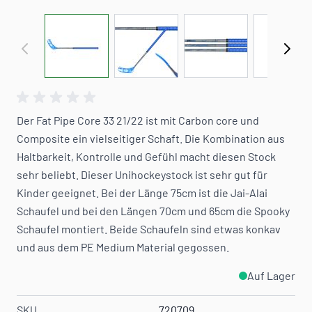
View larger image
View larger image
View larger image
View 
Der Fat Pipe Core 33 21/22 ist mit Carbon core und
Composite ein vielseitiger Schaft. Die Kombination aus
Haltbarkeit, Kontrolle und Gefühl macht diesen Stock
sehr beliebt. Dieser Unihockeystock ist sehr gut für
Kinder geeignet. Bei der Länge 75cm ist die Jai-Alai
Schaufel und bei den Längen 70cm und 65cm die Spooky
Schaufel montiert. Beide Schaufeln sind etwas konkav
und aus dem PE Medium Material gegossen.
Auf Lager
SKU
720709