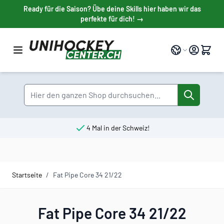
Direkt zum Inhalt
Ready für die Saison? Übe deine Skills hier haben wir das
perfekte für dich! →
Sprache
Suche
4 Mal in der Schweiz!
Startseite
/
Fat Pipe Core 34 21/22
Fat Pipe Core 34 21/22