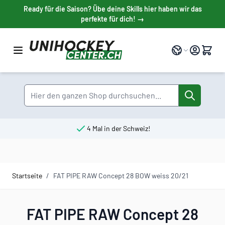
Direkt zum Inhalt
Ready für die Saison? Übe deine Skills hier haben wir das
perfekte für dich! →
Sprache
Suche
4 Mal in der Schweiz!
Startseite
/
FAT PIPE RAW Concept 28 BOW weiss 20/21
FAT PIPE RAW Concept 28