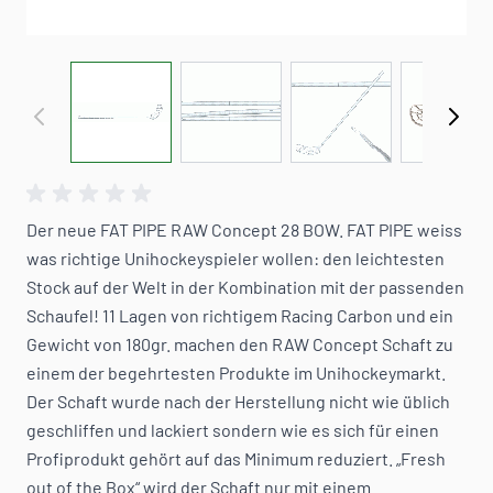
View larger image
View larger image
View larger image
View 
Der neue FAT PIPE RAW Concept 28 BOW. FAT PIPE weiss
was richtige Unihockeyspieler wollen: den leichtesten
Stock auf der Welt in der Kombination mit der passenden
Schaufel! 11 Lagen von richtigem Racing Carbon und ein
Gewicht von 180gr. machen den RAW Concept Schaft zu
einem der begehrtesten Produkte im Unihockeymarkt.
Der Schaft wurde nach der Herstellung nicht wie üblich
geschliffen und lackiert sondern wie es sich für einen
Profiprodukt gehört auf das Minimum reduziert. „Fresh
out of the Box“ wird der Schaft nur mit einem