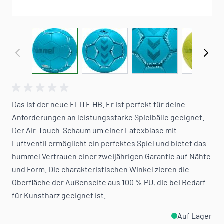
View larger image
View larger image
View larger image
View 
Das ist der neue ELITE HB. Er ist perfekt für deine
Anforderungen an leistungsstarke Spielbälle geeignet.
Der Air-Touch-Schaum um einer Latexblase mit
Luftventil ermöglicht ein perfektes Spiel und bietet das
hummel Vertrauen einer zweijährigen Garantie auf Nähte
und Form. Die charakteristischen Winkel zieren die
Oberfläche der Außenseite aus 100 % PU, die bei Bedarf
für Kunstharz geeignet ist.
Auf Lager