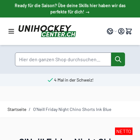
Direkt zum Inhalt
Ready für die Saison? Übe deine Skills hier haben wir das
perfekte für dich! →
Sprache
Suche
4 Mal in der Schweiz!
Startseite
/
O'Neill Friday Night Chino Shorts Ink Blue
NETTO