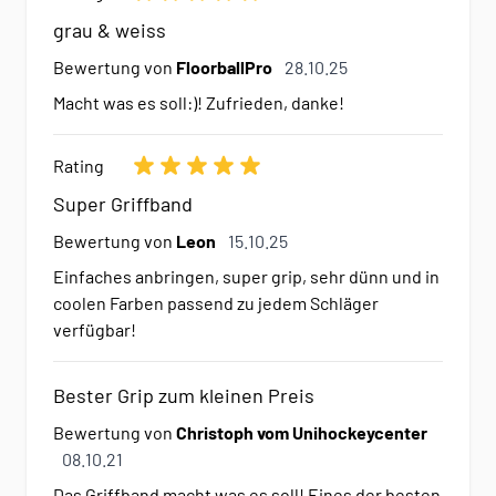
grau & weiss
28. Oktober 2025
Bewertung von
FloorballPro
28.10.25
Macht was es soll:)! Zufrieden, danke!
Rating
Super Griffband
15. Oktober 2025
Bewertung von
Leon
15.10.25
Einfaches anbringen, super grip, sehr dünn und in
coolen Farben passend zu jedem Schläger
verfügbar!
Bester Grip zum kleinen Preis
Bewertung von
Christoph vom Unihockeycenter
8. Oktober 2021
08.10.21
Das Griffband macht was es soll! Eines der besten