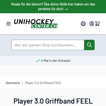
Direkt zum Inhalt
Ready für die Saison? Übe deine Skills hier haben wir das
perfekte für dich! →
Sprache
Suche
4 Mal in der Schweiz!
Startseite
/
Player 3.0 Griffband FEEL
Player 3.0 Griffband FEEL