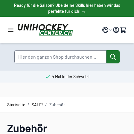
Direkt zum Inhalt
Ready für die Saison? Übe deine Skills hier haben wir das
perfekte für dich! →
Sprache
Suche
4 Mal in der Schweiz!
Startseite
/
SALE!
/
Zubehör
Zubehör