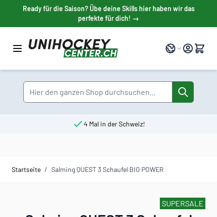
Direkt zum Inhalt
Ready für die Saison? Übe deine Skills hier haben wir das
perfekte für dich! →
Sprache
Suche
4 Mal in der Schweiz!
Startseite
/
Salming QUEST 3 Schaufel BIO POWER
SUPERSALE