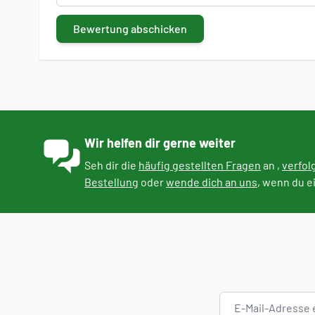
Bewertung abschicken
Wir helfen dir gerne weiter
Seh dir die
häufig gestellten Fragen
an ,
verfol
Bestellung
oder
wende dich an uns
, wenn du e
E-Mail-Adresse