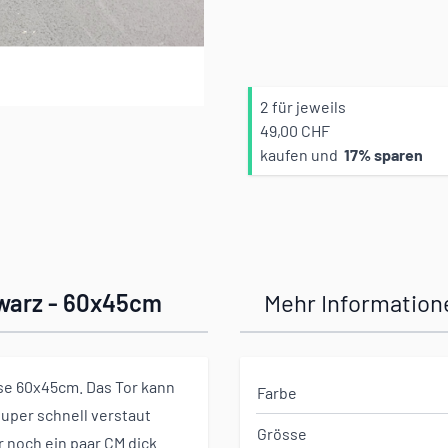
2 für jeweils
49,00 CHF
e
kaufen und
17
% sparen
hwarz - 60x45cm
Mehr Information
se 60x45cm. Das Tor kann
Farbe
super schnell verstaut
Grösse
r noch ein paar CM dick.