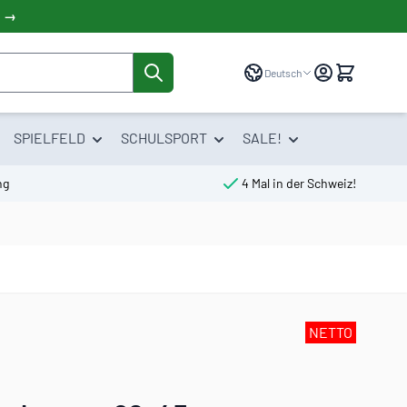
! →
Sprache
Deutsch
SPIELFELD
SCHULSPORT
SALE!
ng
4 Mal in der Schweiz!
NETTO