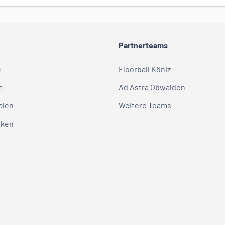
Partnerteams
e
Floorball Köniz
m
Ad Astra Obwalden
alen
Weitere Teams
rken