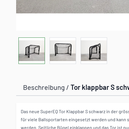
View larger image
View larger image
View larger imag
Beschreibung /
Tor klappbar S sc
Das neue SuperEQ Tor Klappbar S schwarz in der grös
für viele Ballsportarten eingesetzt werden und kann 
werden. Seitliche Bügel einklappen und das Tor ist nu