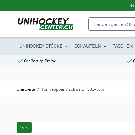
Direkt zum Inhalt
Re
Suche
UNIHOCKEY STÖCKE
SCHAUFELN
TASCHEN
Großartige Preise
Startseite
/
Tor klappbar S schwarz - 60x45cm
Hauptbild
Klicken Sie, um das Bild im Vollbildmodus zu sehen
14%