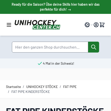
Direkt zum Inhalt
Ready für die Saison? Übe deine Skills hier haben wir das
perfekte für dich! →
Sprache
Suche
4 Mal in der Schweiz!
Startseite
/
UNIHOCKEY STÖCKE
/
FAT PIPE
/
FAT PIPE KINDERSTÖCKE
FAT PIPE KINDERSTÖCKE