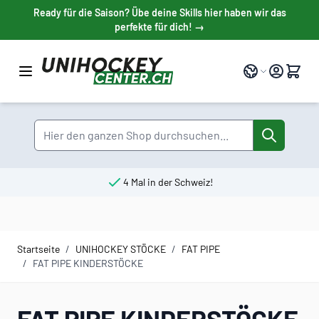
Direkt zum Inhalt
Ready für die Saison? Übe deine Skills hier haben wir das
perfekte für dich! →
Sprache
Suche
4 Mal in der Schweiz!
Startseite
/
UNIHOCKEY STÖCKE
/
FAT PIPE
/
FAT PIPE KINDERSTÖCKE
FAT PIPE KINDERSTÖCKE