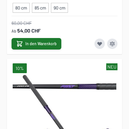
80 cm
85 cm
90 cm
60,00 CHF
54,00 CHF
Ab
In den Warenkorb
NEU
10%