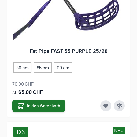
Fat Pipe FAST 33 PURPLE 25/26
80 cm
85 cm
90 cm
70,00 CHF
63,00 CHF
Ab
In den Warenkorb
NEU
10%