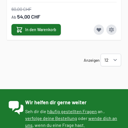
60,00 CHF
54,00 CHF
Ab
In den Warenkorb
Anzeigen
Wir helfen dir gerne weiter
Seh dir die
häufig gestellten Fragen
an ,
verfolge deine Bestellung
oder
wende dich an
uns
, wenn du eine Frage hast.