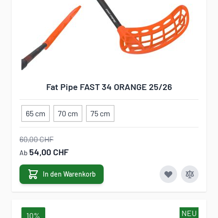
Fat Pipe FAST 34 ORANGE 25/26
65 cm
70 cm
75 cm
60,00 CHF
54,00 CHF
Ab
In den Warenkorb
NEU
10%