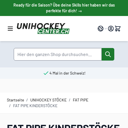
Direkt zum Inhalt
Ready für die Saison? Übe deine Skills hier haben wir das
perfekte für dich! →
Sprache
Suche
4 Mal in der Schweiz!
Startseite
/
UNIHOCKEY STÖCKE
/
FAT PIPE
/
FAT PIPE KINDERSTÖCKE
FAT PIPE KINDERSTÖCKE