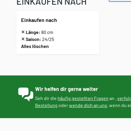
EINKAUFEN NACH
Einkaufen nach
✕
Länge:
80 cm
✕
Saison:
24/25
Alles löschen
Zur Produktliste springen
Wir helfen dir gerne weiter
Seh dir die
häufig gestellten Fragen
an ,
verfol
Bestellung
oder
wende dich an uns
, wenn du e