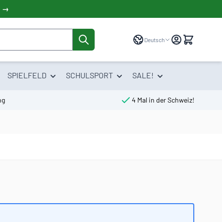
! →
Sprache
Deutsch
SPIELFELD
SCHULSPORT
SALE!
ng
4 Mal in der Schweiz!