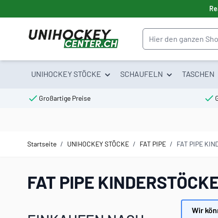
Direkt zum Inhalt
Re
Suche
UNIHOCKEY STÖCKE
SCHAUFELN
TASCHEN
Großartige Preise
Startseite
/
UNIHOCKEY STÖCKE
/
FAT PIPE
/
FAT PIPE KI
FAT PIPE KINDERSTÖCK
Wir kön