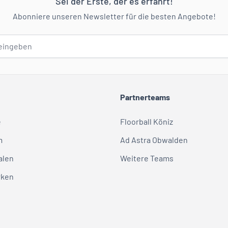
Sei der Erste, der es erfährt!
Abonniere unseren Newsletter für die besten Angebote!
Partnerteams
e
Floorball Köniz
m
Ad Astra Obwalden
alen
Weitere Teams
rken