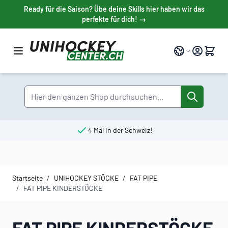
Direkt zum Inhalt
Ready für die Saison? Übe deine Skills hier haben wir das
perfekte für dich! →
Sprache
Suche
4 Mal in der Schweiz!
Startseite
/
UNIHOCKEY STÖCKE
/
FAT PIPE
/
FAT PIPE KINDERSTÖCKE
FAT PIPE KINDERSTÖCKE