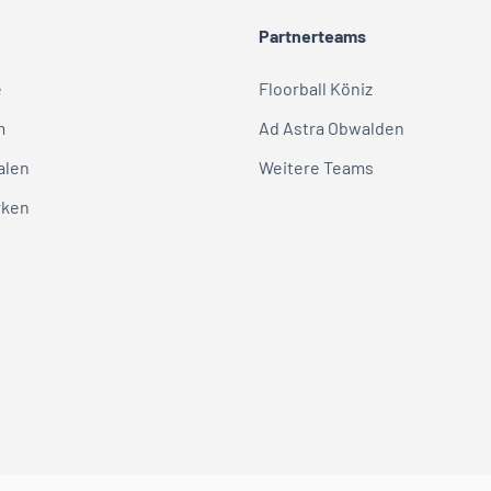
Partnerteams
e
Floorball Köniz
m
Ad Astra Obwalden
alen
Weitere Teams
rken