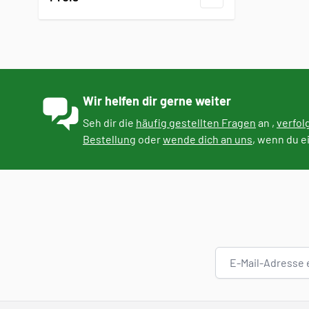
Filter
Wir helfen dir gerne weiter
Seh dir die
häufig gestellten Fragen
an ,
verfol
Bestellung
oder
wende dich an uns
, wenn du e
E-Mail-Adresse