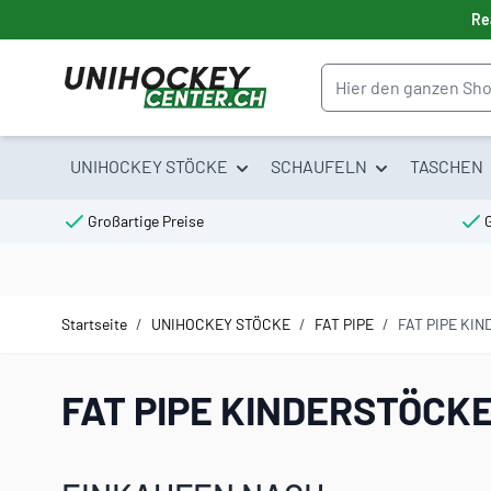
Direkt zum Inhalt
Re
Suche
UNIHOCKEY STÖCKE
SCHAUFELN
TASCHEN
Großartige Preise
Startseite
/
UNIHOCKEY STÖCKE
/
FAT PIPE
/
FAT PIPE KI
FAT PIPE KINDERSTÖCK