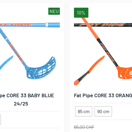
NEU
10%
ipe CORE 33 BABY BLUE
Fat Pipe CORE 33 ORAN
24/25
85 cm
90 cm
65,00 CHF