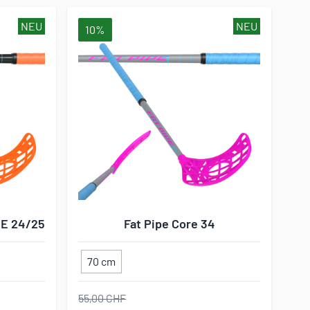
NEU
NEU
10%
GE 24/25
Fat Pipe Core 34
70 cm
55,00 CHF