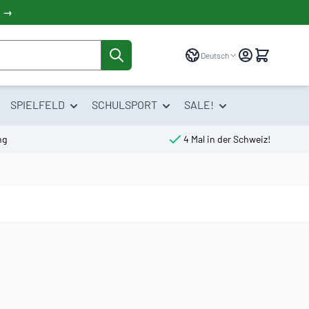
! →
Sprache
Deutsch
SPIELFELD
SCHULSPORT
SALE!
ng
4 Mal in der Schweiz!