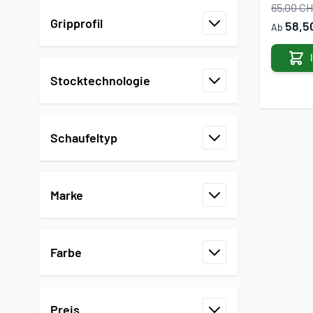
65,00 C
Gripprofil
58,5
Ab
Filter
Stocktechnologie
Filter
Schaufeltyp
Filter
Marke
Filter
Farbe
Filter
Preis