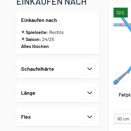
EINKAUFEN NACH
10%
Einkaufen nach
✕
Spielseite:
Rechts
✕
Saison:
24/25
Alles löschen
Zur Produktliste springen
Schaufelhärte
Filter
Länge
Fatp
Filter
Flex
90 cm
Filter