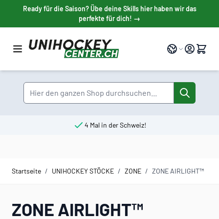
Direkt zum Inhalt
Ready für die Saison? Übe deine Skills hier haben wir das
perfekte für dich! →
Sprache
Suche
4 Mal in der Schweiz!
Startseite
/
UNIHOCKEY STÖCKE
/
ZONE
/
ZONE AIRLIGHT™
ZONE AIRLIGHT™