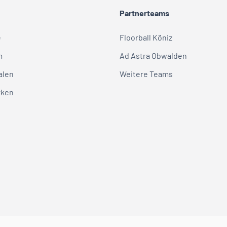
Partnerteams
e
Floorball Köniz
m
Ad Astra Obwalden
alen
Weitere Teams
rken