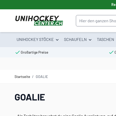
Direkt zum Inhalt
Re
Suche
UNIHOCKEY STÖCKE
SCHAUFELN
TASCHEN
Großartige Preise
Startseite
/
GOALIE
GOALIE
Als Torhüter brauchst du eine Goalie Ausrüstung, auf d