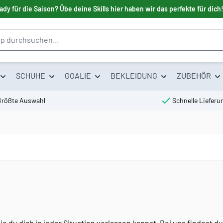
ady für die Saison? Übe deine Skills hier haben wir das perfekte für dich
SCHUHE
GOALIE
BEKLEIDUNG
ZUBEHÖR
Größte Auswahl
Schnelle Lieferu
ie du dich in jeder Situation verlassen kannst. Bei uns findest 