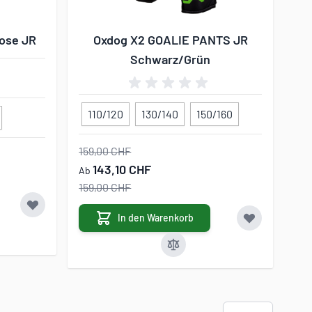
ose JR
Oxdog X2 GOALIE PANTS JR
Schwarz/Grün
110/120
130/140
150/160
159,00 CHF
143,10 CHF
Ab
159,00 CHF
In den Warenkorb