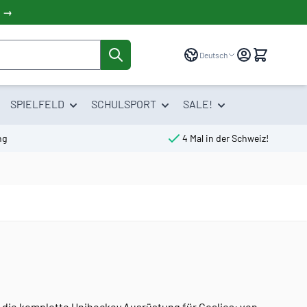
! →
Sprache
Deutsch
SPIELFELD
SCHULSPORT
SALE!
ng
4 Mal in der Schweiz!
du die komplette Unihockey Ausrüstung für Goalies: von