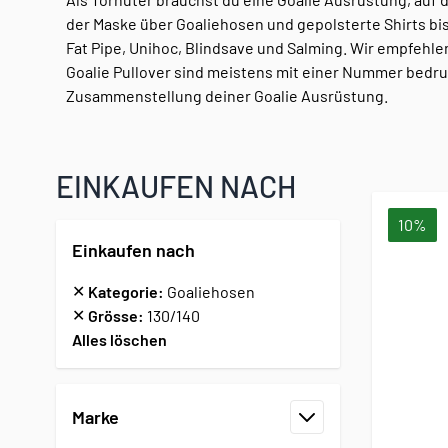
der Maske über Goaliehosen und gepolsterte Shirts b
Fat Pipe, Unihoc, Blindsave und Salming. Wir empfehle
Goalie Pullover sind meistens mit einer Nummer bedru
Zusammenstellung deiner Goalie Ausrüstung.
EINKAUFEN NACH
10%
Einkaufen nach
✕
Kategorie:
Goaliehosen
✕
Grösse:
130/140
Alles löschen
Zur Produktliste springen
Marke
Filter