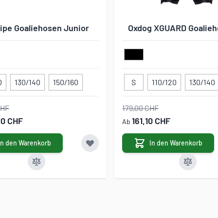
Pipe Goaliehosen Junior
Oxdog XGUARD Goalieh
0
130/140
150/160
S
110/120
130/140
CHF
179,00 CHF
10 CHF
161,10 CHF
Ab
In den Warenkorb
In den Warenkorb