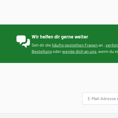
Wir helfen dir gerne weiter
Seh dir die
häufig gestellten Fragen
an ,
verfol
Bestellung
oder
wende dich an uns
, wenn du e
E-Mail-Adresse