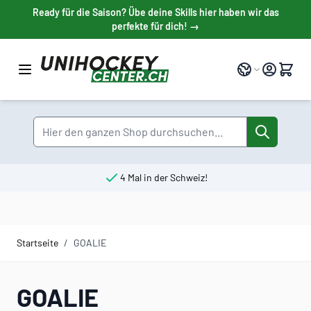
Direkt zum Inhalt
Ready für die Saison? Übe deine Skills hier haben wir das
perfekte für dich! →
Sprache
Suche
4 Mal in der Schweiz!
Startseite
/
GOALIE
GOALIE