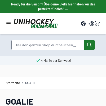
Direkt zum Inhalt
Ready für die Saison? Übe deine Skills hier haben wir das
perfekte für dich! →
Sprache
Suche
4 Mal in der Schweiz!
Startseite
/
GOALIE
GOALIE