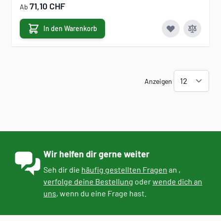
71,10 CHF
Ab
In den Warenkorb
Anzeigen
Wir helfen dir gerne weiter
Seh dir die
häufig gestellten Fragen
an ,
verfolge deine Bestellung
oder
wende dich an
uns
, wenn du eine Frage hast.