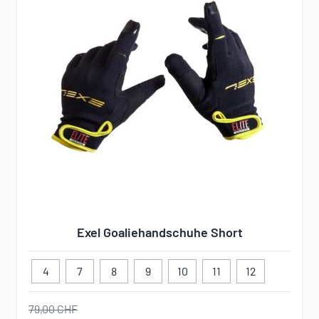
Exel Goaliehandschuhe Short
4
7
8
9
10
11
12
79,00 CHF