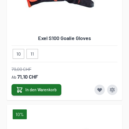
Exel S100 Goalie Gloves
10
11
79,00 CHF
71,10 CHF
Ab
In den Warenkorb
10%