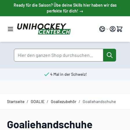
Direkt zum Inhalt
Ready für die Saison? Übe deine Skills hier haben wir das
perfekte für dich! →
Sprache
Suche
4 Mal in der Schweiz!
Startseite
/
GOALIE
/
Goaliezubehör
/
Goaliehandschuhe
Goaliehandschuhe