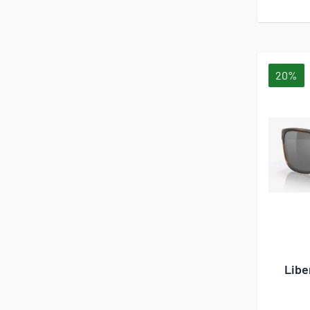
20%
Libe