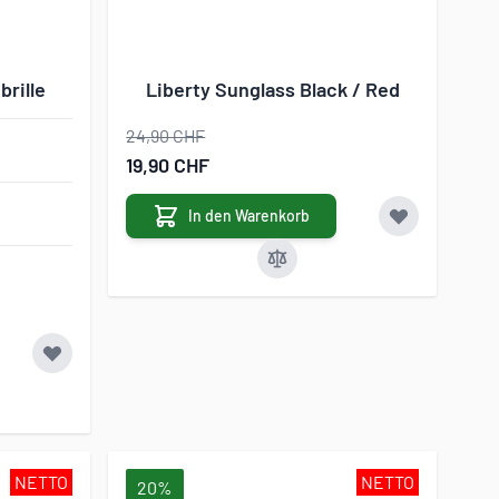
rille
Liberty Sunglass Black / Red
24,90 CHF
Sonderangebot
19,90 CHF
In den Warenkorb
NETTO
NETTO
20%