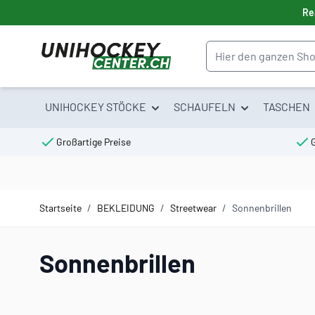
Direkt zum Inhalt
Re
Suche
UNIHOCKEY STÖCKE
SCHAUFELN
TASCHEN
Großartige Preise
Startseite
/
BEKLEIDUNG
/
Streetwear
/
Sonnenbrillen
Sonnenbrillen