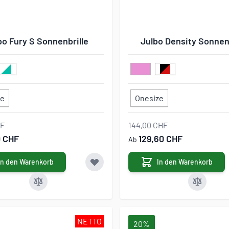
bo Fury S Sonnenbrille
Julbo Density Sonnenb
ze
Onesize
HF
144,00 CHF
0 CHF
129,60 CHF
Ab
In den Warenkorb
In den Warenkorb
NETTO
20%