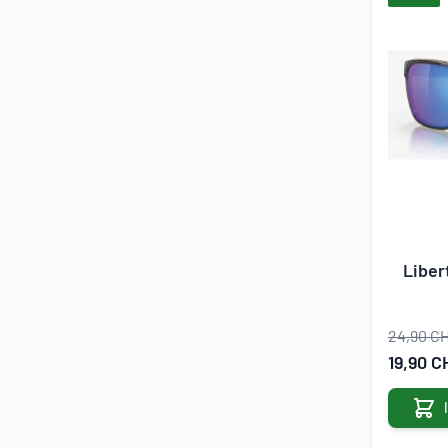
Liber
24,90 C
Sonderan
19,90 C