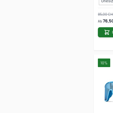
Onesi
85,00 C
76,5
Ab
10%