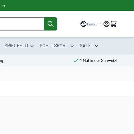
! →
Sprache
Deutsch
SPIELFELD
SCHULSPORT
SALE!
ng
4 Mal in der Schweiz!