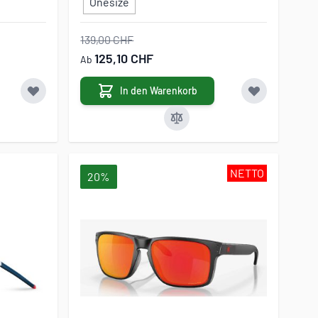
Onesize
139,00 CHF
125,10 CHF
Ab
In den Warenkorb
NETTO
20%