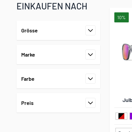
EINKAUFEN NACH
10%
Zur Produktliste springen
Grösse
Filter
Marke
Filter
Farbe
Filter
Jul
Preis
Filter