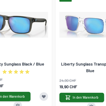
ty Sunglass Black / Blue
Liberty Sunglass Transp
Blue
HF
24,90 CHF
gebot
HF
Sonderangebot
19,90 CHF
In den Warenkorb
In den Warenkorb