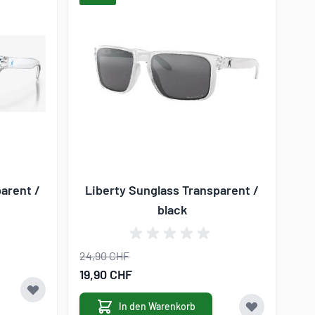
arent /
Liberty Sunglass Transparent /
black
24,90 CHF
Sonderangebot
19,90 CHF
In den Warenkorb