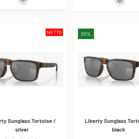
NETTO
20%
rty Sunglass Tortoise /
Liberty Sunglass Tort
silver
black