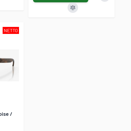
NETTO
oise /