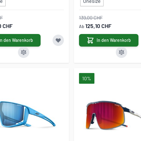
ze
Onesize
HF
139,00 CHF
0 CHF
125,10 CHF
Ab
In den Warenkorb
In den Warenkorb
10%