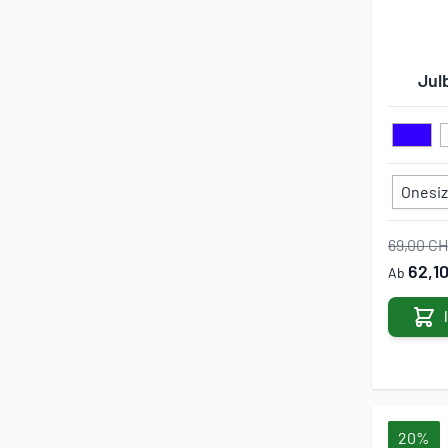
Jul
Onesi
69,00 C
62,1
Ab
20%