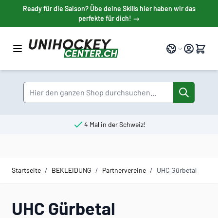
Direkt zum Inhalt
Ready für die Saison? Übe deine Skills hier haben wir das
perfekte für dich! →
Sprache
Suche
4 Mal in der Schweiz!
Startseite
/
BEKLEIDUNG
/
Partnervereine
/
UHC Gürbetal
UHC Gürbetal