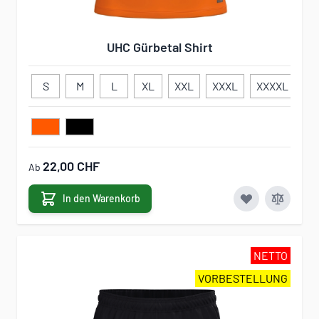
UHC Gürbetal Shirt
S
M
L
XL
XXL
XXXL
XXXXL
11
22,00 CHF
Ab
In den Warenkorb
NETTO
VORBESTELLUNG