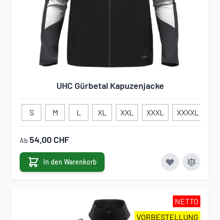
UHC Gürbetal Kapuzenjacke
S
M
L
XL
XXL
XXXL
XXXXL
11
54,00 CHF
Ab
In den Warenkorb
NETTO
VORBESTELLUNG