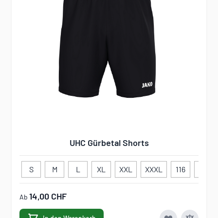
UHC Gürbetal Shorts
S
M
L
XL
XXL
XXXL
116
128
14,00 CHF
Ab