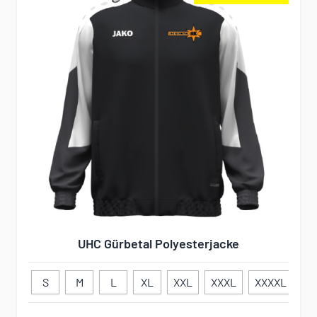
UHC Gürbetal Polyesterjacke
S
M
L
XL
XXL
XXXL
XXXXL
11