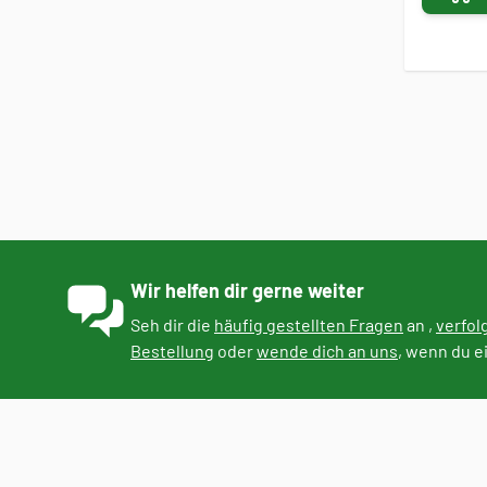
Wir helfen dir gerne weiter
Seh dir die
häufig gestellten Fragen
an ,
verfol
Bestellung
oder
wende dich an uns
, wenn du e