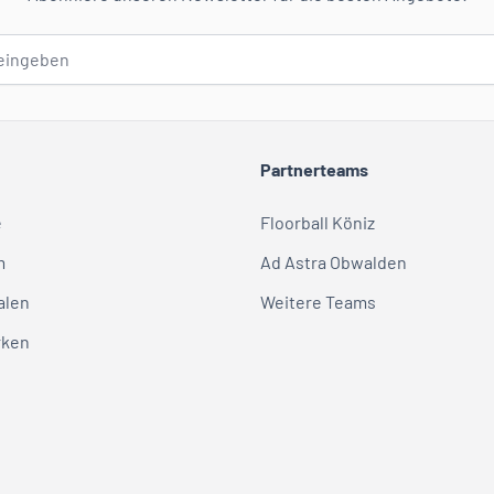
Partnerteams
e
Floorball Köniz
m
Ad Astra Obwalden
alen
Weitere Teams
rken