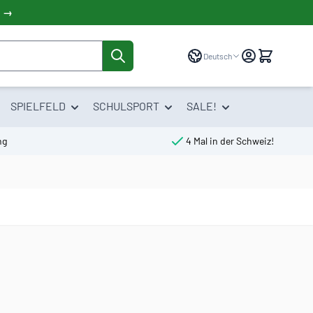
! →
Sprache
Deutsch
SPIELFELD
SCHULSPORT
SALE!
ng
4 Mal in der Schweiz!