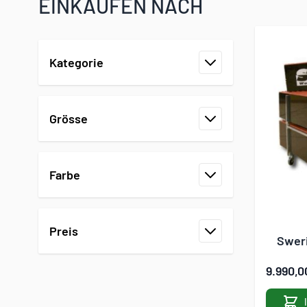
EINKAUFEN NACH
Zur Produktliste springen
Kategorie
Filter
Grösse
Filter
Farbe
Filter
Preis
Swer
Filter
9.990,0