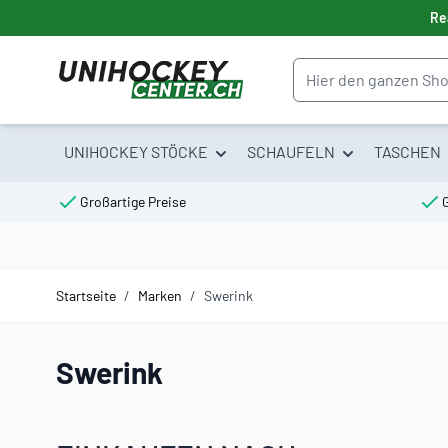
Direkt zum Inhalt
Re
Suche
UNIHOCKEY STÖCKE
SCHAUFELN
TASCHEN
Großartige Preise
Startseite
/
Marken
/
Swerink
Swerink