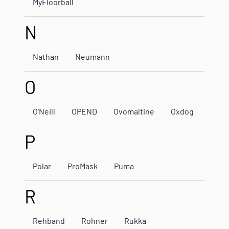
MyFloorball
N
Nathan
Neumann
O
O'Neill
OPEND
Ovomaltine
Oxdog
P
Polar
ProMask
Puma
R
Rehband
Rohner
Rukka