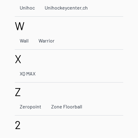
Unihoc
Unihockeycenter.ch
W
Wall
Warrior
X
XQ MAX
Z
Zeropoint
Zone Floorball
2