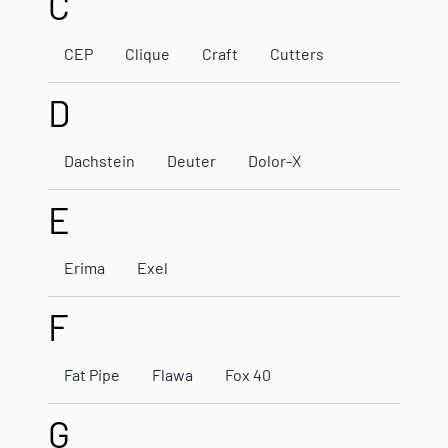
C
CEP
Clique
Craft
Cutters
D
Dachstein
Deuter
Dolor-X
E
Erima
Exel
F
Fat Pipe
Flawa
Fox 40
G