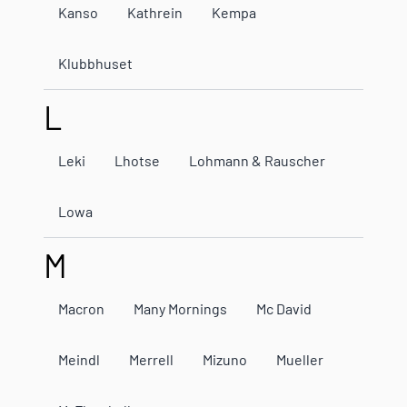
Kanso
Kathrein
Kempa
Klubbhuset
L
Leki
Lhotse
Lohmann & Rauscher
Lowa
M
Macron
Many Mornings
Mc David
Meindl
Merrell
Mizuno
Mueller