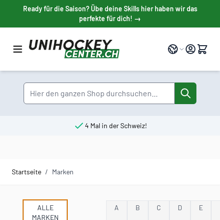
Direkt zum Inhalt
Ready für die Saison? Übe deine Skills hier haben wir das
perfekte für dich! →
Sprache
Suche
4 Mal in der Schweiz!
Startseite
/
Marken
ALLE
A
B
C
D
E
MARKEN