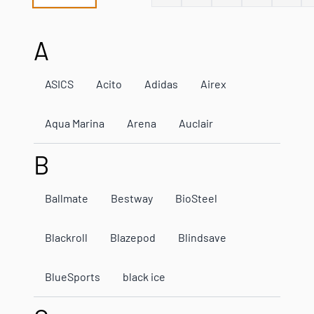
A
ASICS
Acito
Adidas
Airex
Aqua Marina
Arena
Auclair
B
Ballmate
Bestway
BioSteel
Blackroll
Blazepod
Blindsave
BlueSports
black ice