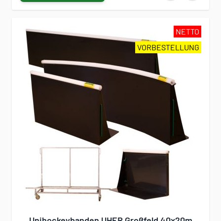
NETTO
VORBESTELLUNG
Unihockeybanden UHER Großfeld 40x20m