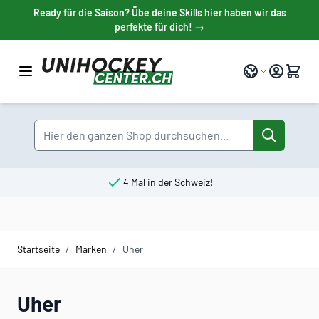
Direkt zum Inhalt
Ready für die Saison? Übe deine Skills hier haben wir das
perfekte für dich! →
Sprache
Suche
4 Mal in der Schweiz!
Startseite
/
Marken
/
Uher
Uher