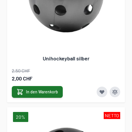
Unihockeyball silber
2,50 CHF
Sonderangebot
2,00 CHF
In den Warenkorb
NETTO
20%