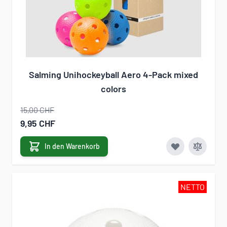
Salming Unihockeyball Aero 4-Pack mixed
colors
15,00 CHF
Sonderangebot
9,95 CHF
In den Warenkorb
NETTO