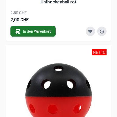
Unihockeyball rot
2,50 CHF
Sonderangebot
2,00 CHF
In den Warenkorb
NETTO