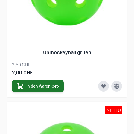
Unihockeyball gruen
2,50 CHF
Sonderangebot
2,00 CHF
In den Warenkorb
NETTO