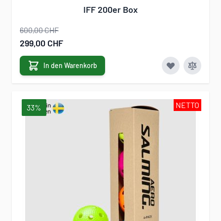
IFF 200er Box
600,00 CHF
Sonderangebot
299,00 CHF
In den Warenkorb
NETTO
33%