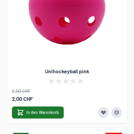
Unihockeyball pink
2,50 CHF
Sonderangebot
2,00 CHF
In den Warenkorb