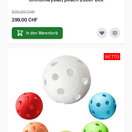
500,00 CHF
Sonderangebot
299,00 CHF
In den Warenkorb
NETTO