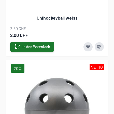
Unihockeyball weiss
2,50 CHF
Sonderangebot
2,00 CHF
In den Warenkorb
NETTO
20%