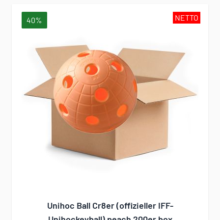
NETTO
40%
Unihoc Ball Cr8er (offizieller IFF-
Unihockeyball) peach 200er box