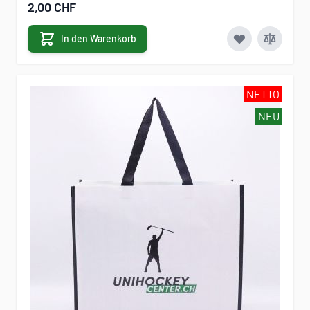
Sonderangebot
2,00 CHF
In den Warenkorb
NETTO
NEU