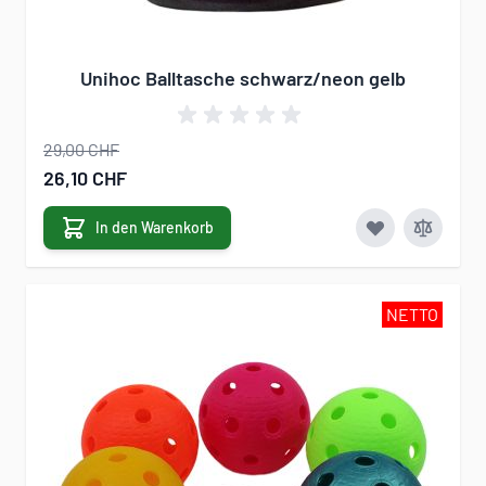
Unihoc Balltasche schwarz/neon gelb
29,00 CHF
Sonderangebot
26,10 CHF
In den Warenkorb
NETTO