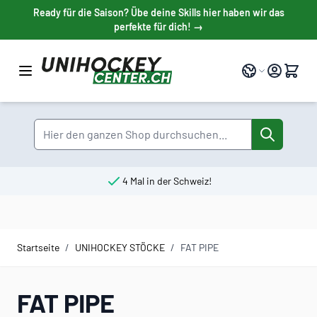
Direkt zum Inhalt
Ready für die Saison? Übe deine Skills hier haben wir das
perfekte für dich! →
Sprache
Suche
4 Mal in der Schweiz!
Startseite
/
UNIHOCKEY STÖCKE
/
FAT PIPE
FAT PIPE