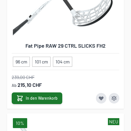
Fat Pipe RAW 29 CTRL SLICKS FH2
96 cm
101 cm
104 cm
239,00 CHF
215,10 CHF
Ab
In den Warenkorb
NEU
10%