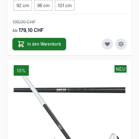
92 cm
96 cm
101 cm
199,00 CHF
179,10 CHF
Ab
In den Warenkorb
NEU
10%