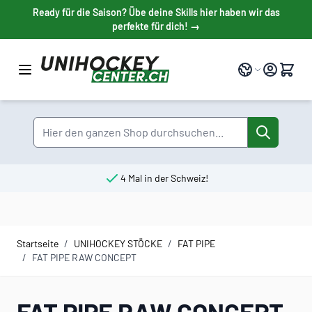
Direkt zum Inhalt
Ready für die Saison? Übe deine Skills hier haben wir das
perfekte für dich! →
Sprache
Suche
4 Mal in der Schweiz!
Startseite
/
UNIHOCKEY STÖCKE
/
FAT PIPE
/
FAT PIPE RAW CONCEPT
FAT PIPE RAW CONCEPT