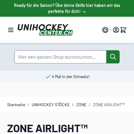
Direkt zum Inhalt
Ready für die Saison? Übe deine Skills hier haben wir das
perfekte für dich! →
Sprache
Suche
4 Mal in der Schweiz!
Startseite
/
UNIHOCKEY STÖCKE
/
ZONE
/
ZONE AIRLIGHT™
ZONE AIRLIGHT™