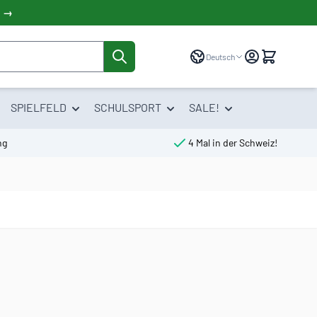
! →
Sprache
Deutsch
SPIELFELD
SCHULSPORT
SALE!
ng
4 Mal in der Schweiz!