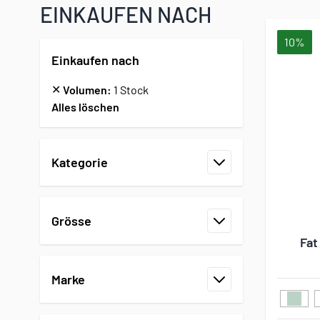
EINKAUFEN NACH
10%
Einkaufen nach
✕
Volumen:
1 Stock
Alles löschen
Zur Produktliste springen
Kategorie
Filter
Grösse
Filter
Fat
Marke
Filter