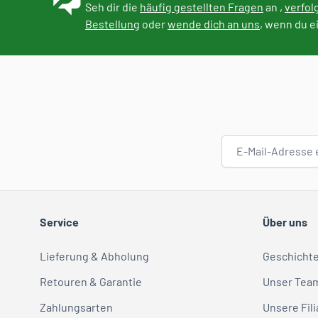
Seh dir die
häufig gestellten Fragen
an ,
verfol
Bestellung
oder
wende dich an uns
, wenn du e
E-Mail-Adresse
Service
Über uns
Lieferung & Abholung
Geschicht
Retouren & Garantie
Unser Tea
Zahlungsarten
Unsere Fili