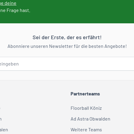
ge deine
ine Frage hast.
Sei der Erste, der es erfährt!
Abonniere unseren Newsletter für die besten Angebote!
Partnerteams
e
Floorball Köniz
m
Ad Astra Obwalden
alen
Weitere Teams