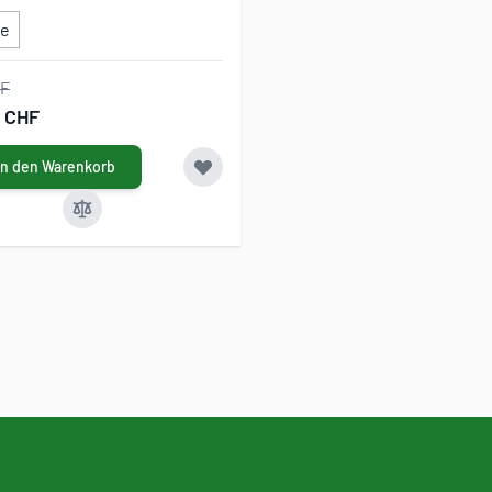
ze
HF
0 CHF
In den Warenkorb