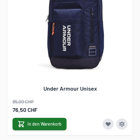
Under Armour Unisex
85,00 CHF
Sonderangebot
76,50 CHF
In den Warenkorb