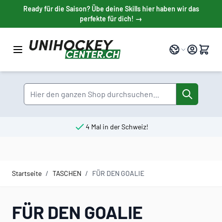
Direkt zum Inhalt
Ready für die Saison? Übe deine Skills hier haben wir das
perfekte für dich! →
Sprache
Suche
4 Mal in der Schweiz!
Startseite
/
TASCHEN
/
FÜR DEN GOALIE
FÜR DEN GOALIE