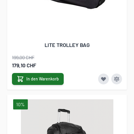
LITE TROLLEY BAG
199,00 CHF
Sonderangebot
179,10 CHF
In den Warenkorb
10%