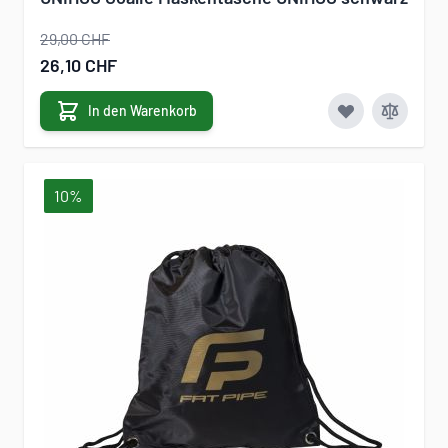
29,00 CHF
Sonderangebot
26,10 CHF
In den Warenkorb
10%