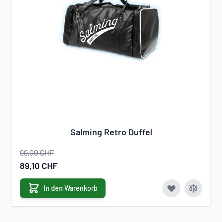
Salming Retro Duffel
99,00 CHF
Sonderangebot
89,10 CHF
In den Warenkorb