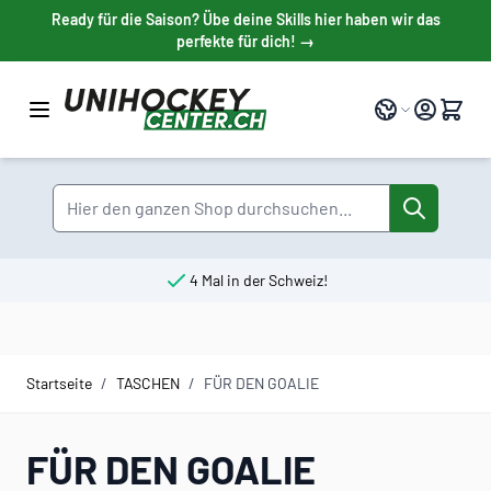
Direkt zum Inhalt
Ready für die Saison? Übe deine Skills hier haben wir das
perfekte für dich! →
Sprache
Suche
4 Mal in der Schweiz!
Startseite
/
TASCHEN
/
FÜR DEN GOALIE
FÜR DEN GOALIE