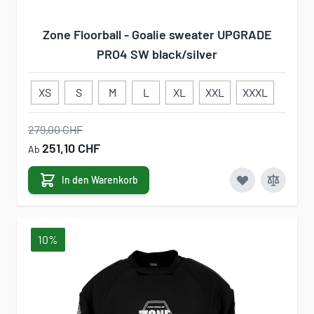
Zone Floorball - Goalie sweater UPGRADE
PRO4 SW black/silver
XS
S
M
L
XL
XXL
XXXL
279,00 CHF
251,10 CHF
Ab
In den Warenkorb
10%