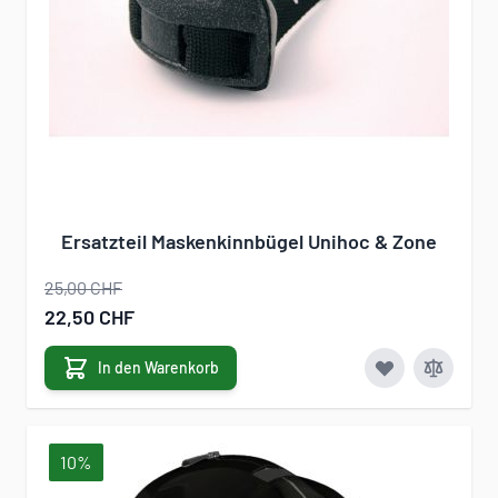
Ersatzteil Maskenkinnbügel Unihoc & Zone
25,00 CHF
Sonderangebot
22,50 CHF
In den Warenkorb
10%