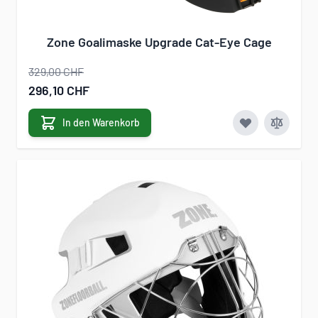
Zone Goalimaske Upgrade Cat-Eye Cage
329,00 CHF
Sonderangebot
296,10 CHF
In den Warenkorb