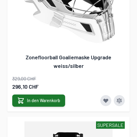
Zonefloorball Goaliemaske Upgrade
weiss/silber
329,00 CHF
Sonderangebot
296,10 CHF
In den Warenkorb
SUPERSALE