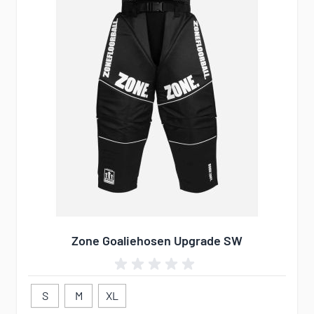
Zone Goaliehosen Upgrade SW
S
M
XL