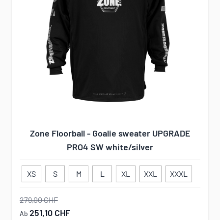
Zone Floorball - Goalie sweater UPGRADE
PRO4 SW white/silver
XS
S
M
L
XL
XXL
XXXL
279,00 CHF
251,10 CHF
Ab