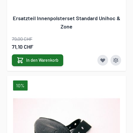
Ersatzteil Innenpolsterset Standard Unihoc &
Zone
79,00 CHF
Sonderangebot
71,10 CHF
In den Warenkorb
10%