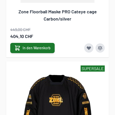
Zone Floorball Maske PRO Cateye cage
Carbon/silver
449,00 CHF
Sonderangebot
404,10 CHF
In den Warenkorb
SUPERSALE