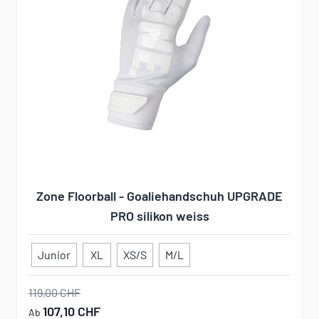
Zone Floorball - Goaliehandschuh UPGRADE
PRO silikon weiss
Junior
XL
XS/S
M/L
119,00 CHF
107,10 CHF
Ab