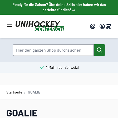
Direkt zum Inhalt
Ready für die Saison? Übe deine Skills hier haben wir das
perfekte für dich! →
Sprache
Suche
4 Mal in der Schweiz!
Startseite
/
GOALIE
GOALIE