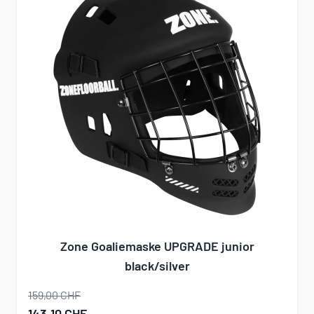
Zone Goaliemaske UPGRADE junior
black/silver
159,00 CHF
Sonderangebot
143,10 CHF