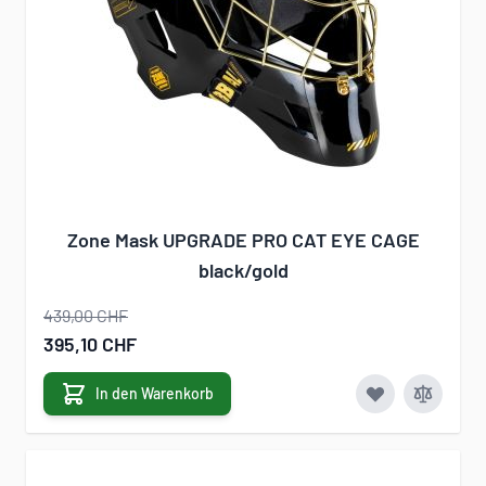
Zone Mask UPGRADE PRO CAT EYE CAGE
black/gold
439,00 CHF
Sonderangebot
395,10 CHF
In den Warenkorb